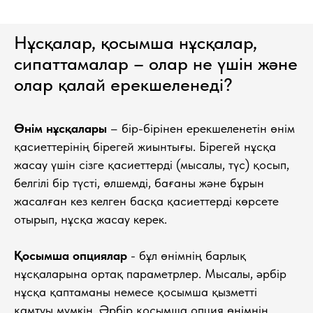
Нұсқалар, қосымша нұсқалар,
сипаттамалар – олар не үшін және
олар қалай ерекшеленеді?
Өнім нұсқалары
– бір-бірінен ерекшеленетін өнім
қасиеттерінің бірегей жиынтығы. Бірегей нұсқа
жасау үшін сізге қасиеттерді (мысалы, түс) қосып,
белгілі бір түсті, өлшемді, бағаны және бұрын
жасалған кез келген басқа қасиеттерді көрсете
отырып, нұсқа жасау керек.
Қосымша опциялар
- бұл өнімнің барлық
нұсқаларына ортақ параметрлер. Мысалы, әрбір
нұсқа қаптаманы немесе қосымша қызметті
қамтуы мүмкін. Әрбір қосымша опция өнімнің