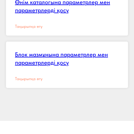
Өнім каталогына параметрлер мен
параметрлерді қосу
Тақырыпқа өту
Блок мазмұнына параметрлер мен
параметрлерді қосу
Тақырыпқа өту