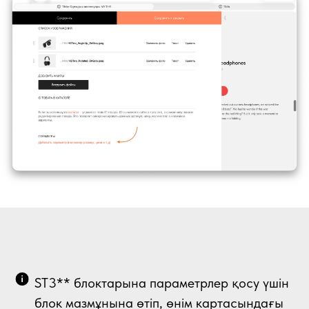
ST3** блоктарына параметрлер қосу үшін
блок мазмұнына өтіп, өнім картасындағы