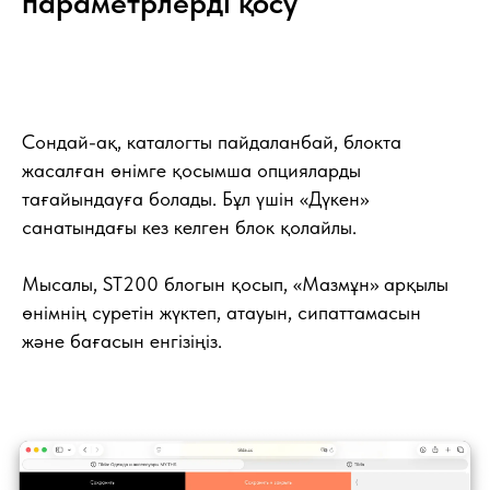
параметрлерді қосу
Сондай-ақ, каталогты пайдаланбай, блокта
жасалған өнімге қосымша опцияларды
тағайындауға болады. Бұл үшін «Дүкен»
санатындағы кез келген блок қолайлы.
Мысалы, ST200 блогын қосып, «Мазмұн» арқылы
өнімнің суретін жүктеп, атауын, сипаттамасын
және бағасын енгізіңіз.