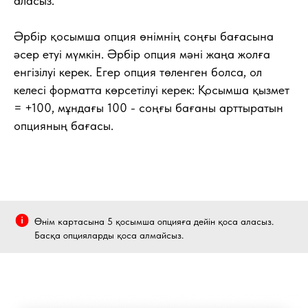
аласыз.
Әрбір қосымша опция өнімнің соңғы бағасына
әсер етуі мүмкін. Әрбір опция мәні жаңа жолға
енгізілуі керек. Егер опция төленген болса, ол
келесі форматта көрсетілуі керек: Қосымша қызмет
= +100, мұндағы 100 - соңғы бағаны арттыратын
опцияның бағасы.
Өнім картасына 5 қосымша опцияға дейін қоса аласыз.
Басқа опцияларды қоса алмайсыз.