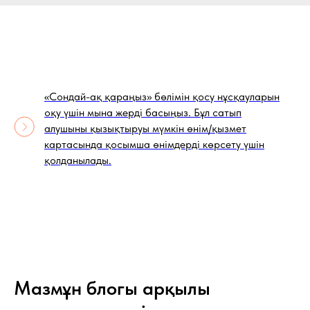
«Сондай-ақ қараңыз» бөлімін қосу нұсқауларын
оқу үшін мына жерді басыңыз. Бұл сатып
алушыны қызықтыруы мүмкін өнім/қызмет
картасында қосымша өнімдерді көрсету үшін
қолданылады.
Мазмұн блогы арқылы