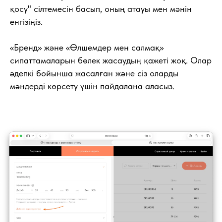
қосу" сілтемесін басып, оның атауы мен мәнін
енгізіңіз.
«Бренд» және «Өлшемдер мен салмақ»
сипаттамаларын бөлек жасаудың қажеті жоқ. Олар
әдепкі бойынша жасалған және сіз оларды
мәндерді көрсету үшін пайдалана аласыз.