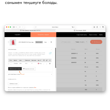
санымен теңшеуге болады.