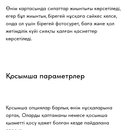
Өнім картасында сипаттар жиынтығы көрсетіледі,
егер бұл жиынтық бірегей нұсқаға сәйкес келсе,
онда ол үшін бірегей фотосурет, баға және қол
жетімділік күйі сияқты қалған қасиеттер
көрсетіледі.
Қосымша параметрлер
Қосымша опциялар барлық өнім нұсқаларына
ортақ. Оларды қаптаманы немесе қосымша
қызметті қосу қажет болған кезде пайдалана