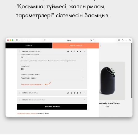
"Қосымша: түймесі, жапсырмасы,
параметрлері" сілтемесін басыңыз.