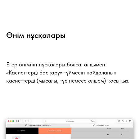
Өнім нұсқалары
Егер өнімнің нұсқалары болса, алдымен
«Қасиеттерді басқару» түймесін пайдаланып
қасиеттерді (мысалы, түс немесе өлшем) қосыңыз.