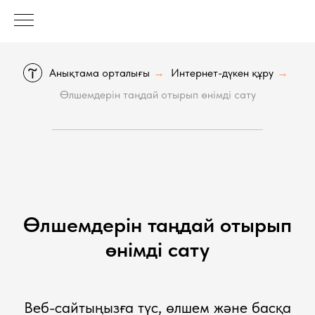
Анықтама орталығы
Интернет-дүкен құру
→
→
Өлшемдерiн таңдай отырып өнiмдi сату
Өлшемдерiн таңдай отырып
өнiмдi сату
Веб-сайтыңызға түс, өлшем және басқа