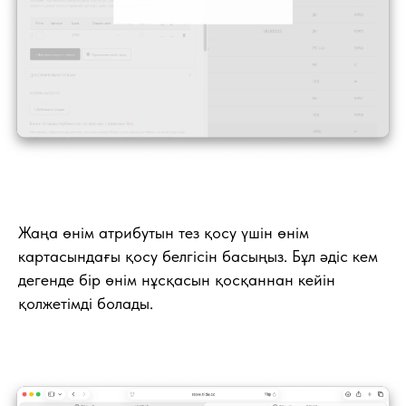
Жаңа өнім атрибутын тез қосу үшін өнім
картасындағы қосу белгісін басыңыз. Бұл әдіс кем
дегенде бір өнім нұсқасын қосқаннан кейін
қолжетімді болады.