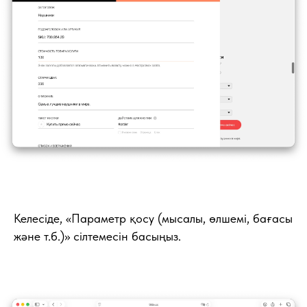
Келесіде, «Параметр қосу (мысалы, өлшемі, бағасы
және т.б.)» сілтемесін басыңыз.