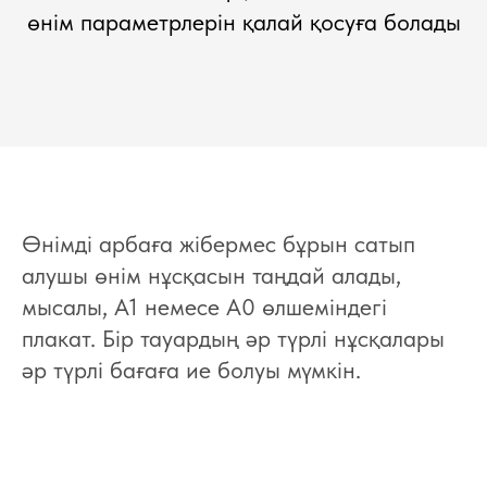
өнім параметрлерін қалай қосуға болады
Өнімді арбаға жібермес бұрын сатып
алушы өнім нұсқасын таңдай алады,
мысалы, А1 немесе А0 өлшеміндегі
плакат. Бір тауардың әр түрлі нұсқалары
әр түрлі бағаға ие болуы мүмкін.