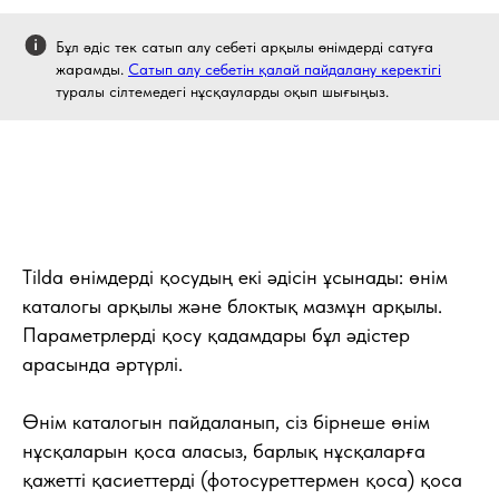
Бұл әдіс тек сатып алу себеті арқылы өнімдерді сатуға
жарамды.
Сатып алу себетін қалай пайдалану керектігі
туралы сілтемедегі нұсқауларды оқып шығыңыз.
Tilda өнімдерді қосудың екі әдісін ұсынады: өнім
каталогы арқылы және блоктық мазмұн арқылы.
Параметрлерді қосу қадамдары бұл әдістер
арасында әртүрлі.
Өнім каталогын пайдаланып, сіз бірнеше өнім
нұсқаларын қоса аласыз, барлық нұсқаларға
қажетті қасиеттерді (фотосуреттермен қоса) қоса