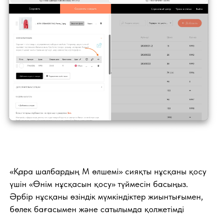
«Қара шалбардың M өлшемі» сияқты нұсқаны қосу
үшін «Өнім нұсқасын қосу» түймесін басыңыз.
Әрбір нұсқаны өзіндік мүмкіндіктер жиынтығымен,
бөлек бағасымен және сатылымда қолжетімді