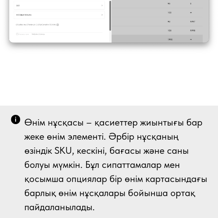
Өнім нұсқасы – қасиеттер жиынтығы бар
жеке өнім элементі. Әрбір нұсқаның
өзіндік SKU, кескіні, бағасы және саны
болуы мүмкін. Бұл сипаттамалар мен
қосымша опциялар бір өнім картасындағы
барлық өнім нұсқалары бойынша ортақ
пайдаланылады.