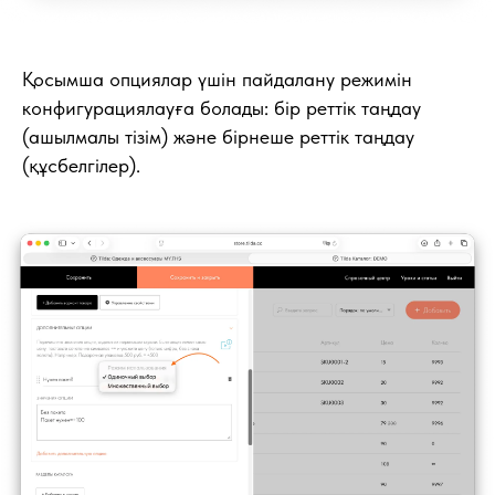
Қосымша опциялар үшін пайдалану режимін
конфигурациялауға болады: бір реттік таңдау
(ашылмалы тізім) және бірнеше реттік таңдау
(құсбелгілер).