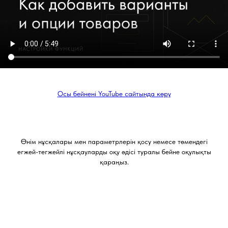
Осы бейнені YouTube сайтында көру
Өнім нұсқалары мен параметрлерін қосу немесе төмендегі
егжей-тегжейлі нұсқауларды оқу әдісі туралы бейне оқулықты
қараңыз.