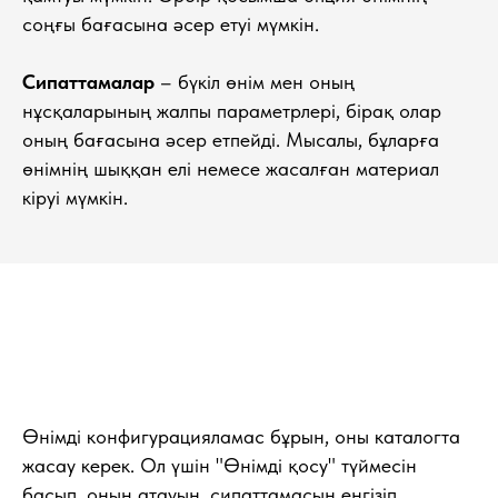
соңғы бағасына әсер етуі мүмкін.
Сипаттамалар
– бүкіл өнім мен оның
нұсқаларының жалпы параметрлері, бірақ олар
оның бағасына әсер етпейді. Мысалы, бұларға
өнімнің шыққан елі немесе жасалған материал
кіруі мүмкін.
Өнімді конфигурацияламас бұрын, оны каталогта
жасау керек. Ол үшін "Өнімді қосу" түймесін
басып, оның атауын, сипаттамасын енгізіп,