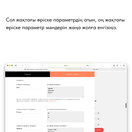
Сол жақтағы өріске параметрдің атын, оң жақтағы
өріске параметр мәндерін жаңа жолға енгізіңіз.