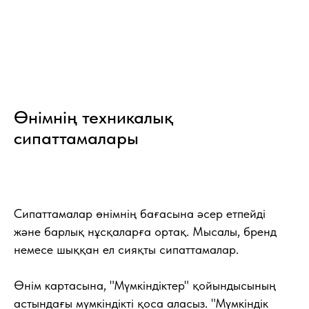
Өнімнің техникалық
сипаттамалары
Сипаттамалар өнімнің бағасына әсер етпейді
және барлық нұсқаларға ортақ. Мысалы, бренд
немесе шыққан ел сияқты сипаттамалар.
Өнім картасына, "Мүмкіндіктер" қойындысының
астындағы мүмкіндікті қоса аласыз. "Мүмкіндік