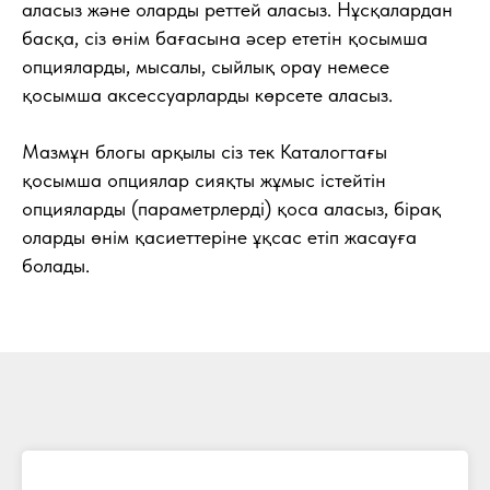
аласыз және оларды реттей аласыз. Нұсқалардан
басқа, сіз өнім бағасына әсер ететін қосымша
опцияларды, мысалы, сыйлық орау немесе
қосымша аксессуарларды көрсете аласыз.
Мазмұн блогы арқылы сіз тек Каталогтағы
қосымша опциялар сияқты жұмыс істейтін
опцияларды (параметрлерді) қоса аласыз, бірақ
оларды өнім қасиеттеріне ұқсас етіп жасауға
болады.