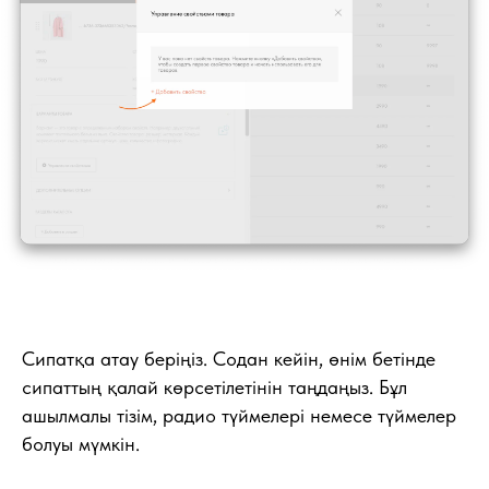
Сипатқа атау беріңіз. Содан кейін, өнім бетінде
сипаттың қалай көрсетілетінін таңдаңыз. Бұл
ашылмалы тізім, радио түймелері немесе түймелер
болуы мүмкін.