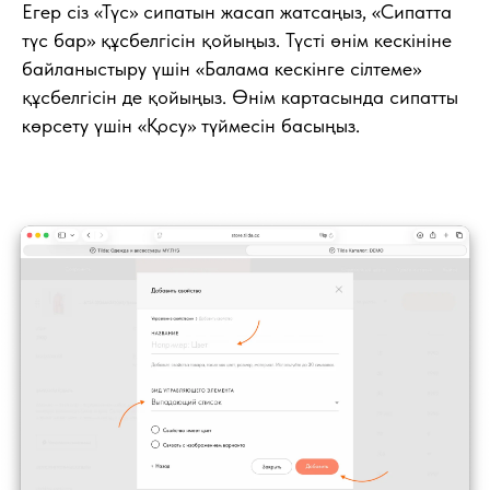
Егер сіз «Түс» сипатын жасап жатсаңыз, «Сипатта
түс бар» құсбелгісін қойыңыз. Түсті өнім кескініне
байланыстыру үшін «Балама кескінге сілтеме»
құсбелгісін де қойыңыз. Өнім картасында сипатты
көрсету үшін «Қосу» түймесін басыңыз.