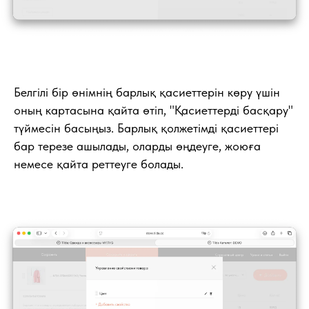
Белгілі бір өнімнің барлық қасиеттерін көру үшін
оның картасына қайта өтіп, "Қасиеттерді басқару"
түймесін басыңыз. Барлық қолжетімді қасиеттері
бар терезе ашылады, оларды өңдеуге, жоюға
немесе қайта реттеуге болады.