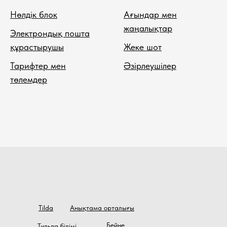
Нөлдік блок
Ағындар мен
жаңалықтар
Электрондық пошта
құрастырушы
Жеке шот
Тарифтер мен
Әзірлеушілер
төлемдер
Tilda
Анықтама орталығы
Бейне
Тильда білімі