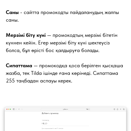
Саны
- сайтта промокодты пайдаланудың жалпы
саны.
Мерзімі біту күні
— промокодтың мерзімі бітетін
күннен кейін. Егер мерзімі біту күні шектеусіз
болса, бұл өрісті бос қалдыруға болады.
Сипаттама
— промокодқа қоса берілген қысқаша
жазба, тек Tilda ішінде ғана көрінеді. Сипаттама
255 таңбадан аспауы керек.