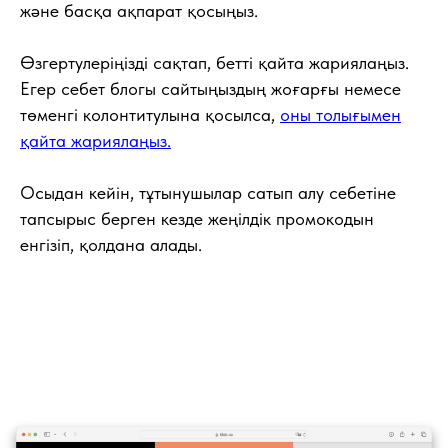
және басқа ақпарат қосыңыз.
Өзгертулеріңізді сақтап, бетті қайта жариялаңыз.
Егер себет блогы сайтыңыздың жоғарғы немесе
төменгі колонтитулына қосылса,
оны толығымен
қайта жариялаңыз.
Осыдан кейін, тұтынушылар сатып алу себетіне
тапсырыс берген кезде жеңілдік промокодын
енгізіп, қолдана алады.