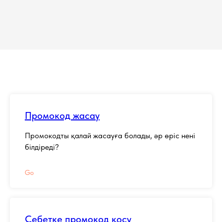
Промокод жасау
Промокодты қалай жасауға болады, әр өріс нені
білдіреді?
Go
Себетке промокод қосу