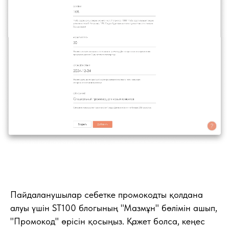
Пайдаланушылар себетке промокодты қолдана
алуы үшін ST100 блогының "Мазмұн" бөлімін ашып,
"Промокод" өрісін қосыңыз. Қажет болса, кеңес