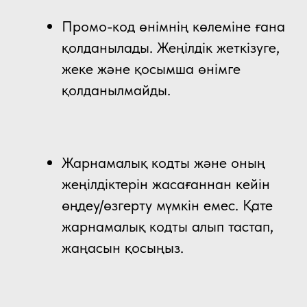
Промо-код өнімнің көлеміне ғана
қолданылады. Жеңілдік жеткізуге,
жеке және қосымша өнімге
қолданылмайды.
Жарнамалық кодты және оның
жеңілдіктерін жасағаннан кейін
өңдеу/өзгерту мүмкін емес. Қате
жарнамалық кодты алып тастап,
жаңасын қосыңыз.