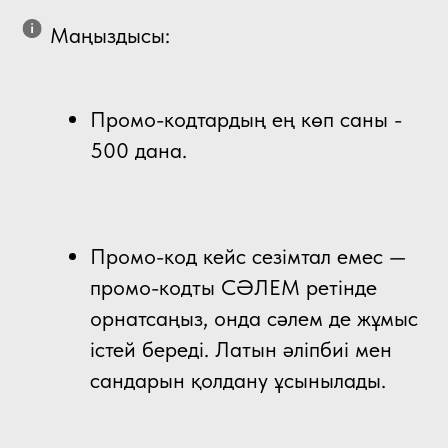
Маңыздысы:
Промо-кодтардың ең көп саны -
500 дана.
Промо-код кейс сезімтал емес —
промо-кодты СӘЛЕМ ретінде
орнатсаңыз, онда сәлем де жұмыс
істей береді. Латын әліпбиі мен
сандарын қолдану ұсынылады.