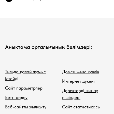
Анықтама орталығының бөлімдері:
Тильда қалай жұмыс
Домен және куәлік
істейді
Интернет дүкені
Сайт параметрлері
Деректерді жинау
Бетті өңдеу
пішіндері
Веб-сайтты жылжыту
Сайт статистикасы