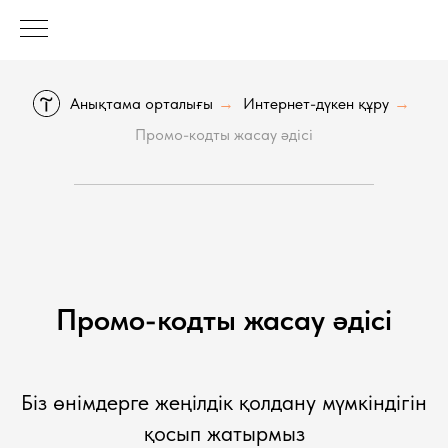
Анықтама орталығы
Интернет-дүкен құру
→
→
Промо-кодты жасау әдісі
Промо-кодты жасау әдісі
Біз өнімдерге жеңілдік қолдану мүмкіндігін
қосып жатырмыз