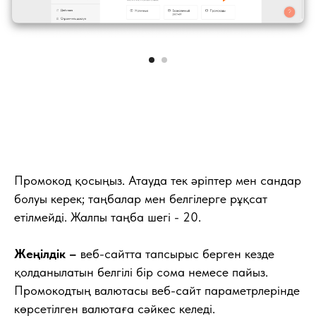
Промокод қосыңыз. Атауда тек әріптер мен сандар
болуы керек; таңбалар мен белгілерге рұқсат
етілмейді. Жалпы таңба шегі - 20.
Жеңілдік –
веб-сайтта тапсырыс берген кезде
қолданылатын белгілі бір сома немесе пайыз.
Промокодтың валютасы веб-сайт параметрлерінде
көрсетілген валютаға сәйкес келеді.