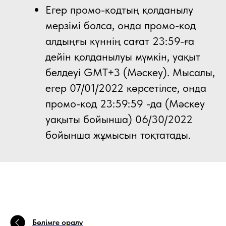
Егер промо-кодтың қолданылу
мерзімі болса, онда промо-код
алдыңғы күннің сағат 23:59-ға
дейін қолданылуы мүмкін, уақыт
белдеуі GMT+3 (Мәскеу). Мысалы,
егер 07/01/2022 көрсетілсе, онда
промо-код 23:59:59 -да (Мәскеу
уақыты бойынша) 06/30/2022
бойынша жұмысын тоқтатады.
Бөлімге оралу