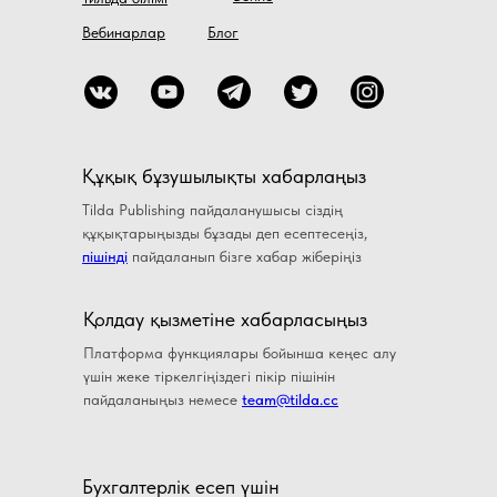
Вебинарлар
Блог
Құқық бұзушылықты хабарлаңыз
Tilda Publishing пайдаланушысы сіздің
құқықтарыңызды бұзады деп есептесеңіз,
пішінді
пайдаланып бізге хабар жіберіңіз
Қолдау қызметіне хабарласыңыз
Платформа функциялары бойынша кеңес алу
үшін жеке тіркелгіңіздегі пікір пішінін
пайдаланыңыз немесе
team@tilda.cc
Бухгалтерлiк есеп үшiн