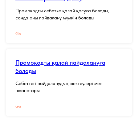
Промокодты себетке қалай қосуға болады,
сонда оны пайдалану мүмкін болады
Go
Промокодты қалай пайдалануға
болады
Себеттегі пайдаланудың шектеулері мен
нюанстары
Go