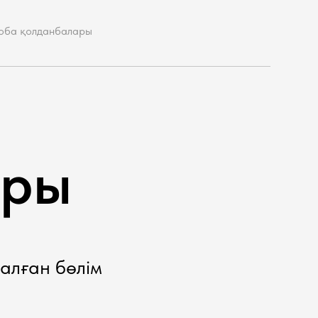
оба қолданбалары
ары
алған бөлім