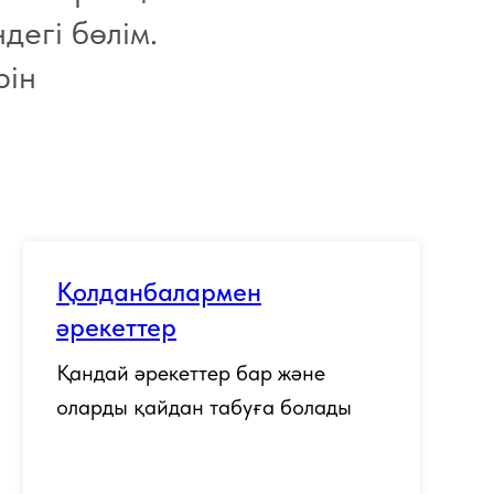
дегі бөлім.
рін
Қолданбалармен
әрекеттер
Қандай әрекеттер бар және
оларды қайдан табуға болады