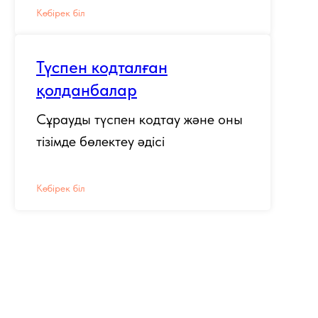
Көбірек біл
Түспен кодталған
қолданбалар
Сұрауды түспен кодтау және оны
тізімде бөлектеу әдісі
Көбірек біл