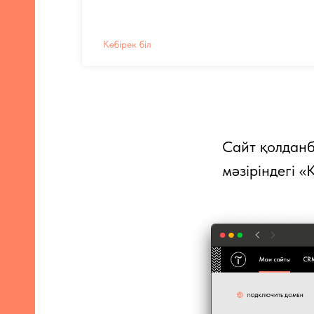
Көбірек біл
Сайт қолданб
мәзіріндегі 