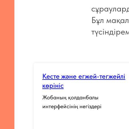
сұраулард
Бұл мақал
түсіндірем
Кесте және егжей-тегжейлі
көрініс
Жобаның қолданбалы
интерфейсінің негіздері