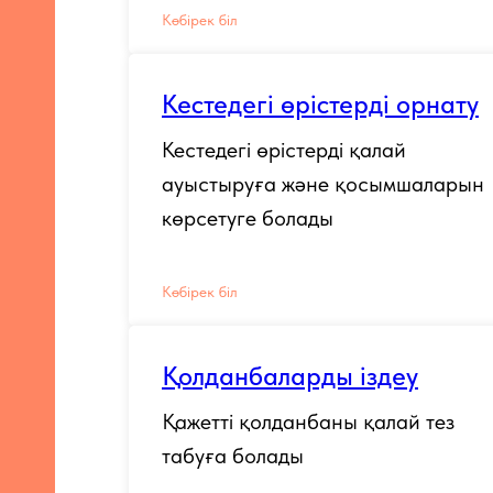
Көбірек біл
Кестедегі өрістерді орнату
Кестедегі өрістерді қалай
ауыстыруға және қосымшаларын
көрсетуге болады
Көбірек біл
Қолданбаларды іздеу
Қажетті қолданбаны қалай тез
табуға болады