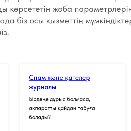
ы көрсететін жоба параметрлерін
ада біз осы қызметтің мүмкіндікте
із.
Спам және қателер
журналы
Бірдеңе дұрыс болмаса,
ақпаратты қайдан табуға
болады?