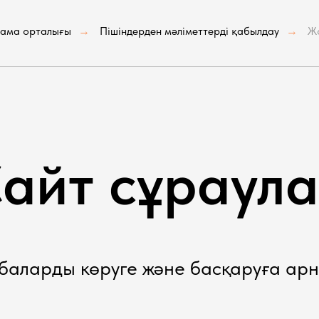
ама орталығы
Пішіндерден мәліметтерді қабылдау
Ж
→
→
айт сұраул
баларды көруге және басқаруға арн