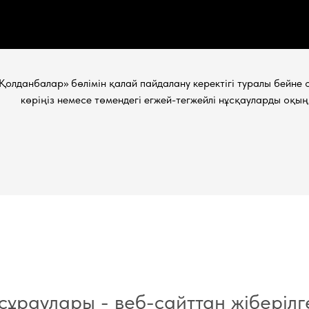
Қолданбалар» бөлімін қалай пайдалану керектігі туралы бейне 
көріңіз немесе төмендегі егжей-тегжейлі нұсқауларды оқың
сұраулары - веб-сайттан жіберіл