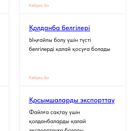
Көбірек біл
Қолданба белгілері
Ыңғайлы болу үшін түсті
белгілерді қалай қосуға болады
Көбірек біл
Қосымшаларды экспорттау
Файлға сақтау үшін
қолданбаларды қалай
экспорттауға болады