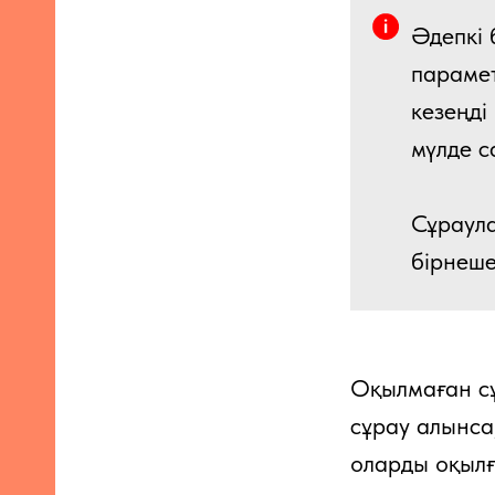
Әдепкі 
параме
кезеңді
мүлде с
Сұраула
бірнеше
Оқылмаған сұ
сұрау алынса
оларды оқылға