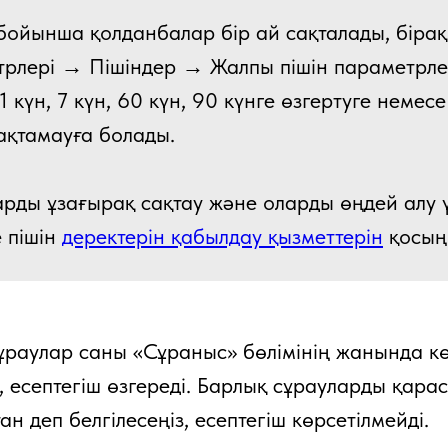
бойынша қолданбалар бір ай сақталады, біра
трлері → Пішіндер → Жалпы пішін параметрле
 1 күн, 7 күн, 60 күн, 90 күнге өзгертуге неме
ақтамауға болады.
рды ұзағырақ сақтау және оларды өңдей алу ү
 пішін
деректерін қабылдау қызметтерін
қосың
раулар саны «Сұраныс» бөлімінің жанында кө
, есептегіш өзгереді. Барлық сұрауларды қара
н деп белгілесеңіз, есептегіш көрсетілмейді.