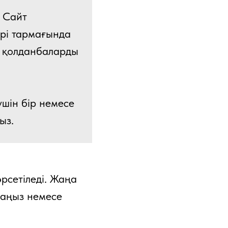
қ Сайт
рі тармағында
се қолданбаларды
шін бір немесе
ыз.
рсетіледі. Жаңа
саңыз немесе