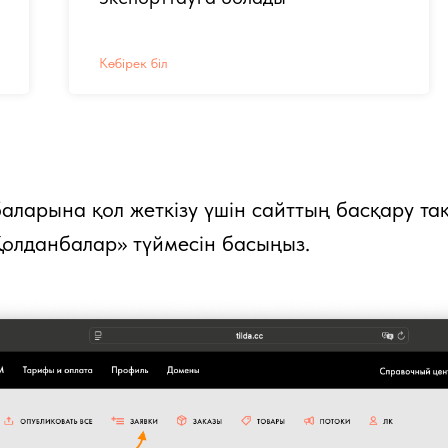
Көбірек біл
аларына қол жеткізу үшін сайттың басқару т
«Қолданбалар» түймесін басыңыз.