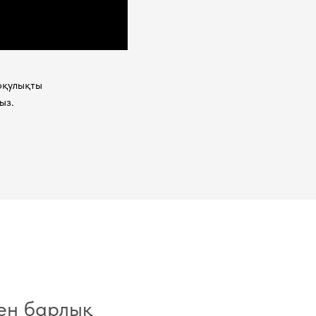
оқулықты
ыз.
ген барлық