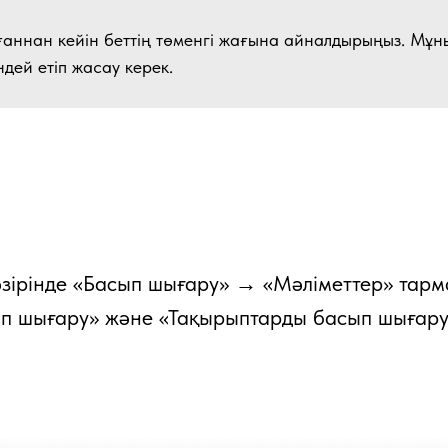
аннан кейін беттің төменгі жағына айналдырыңыз. Мұн
ндей етіп жасау керек.
әзірінде «Басып шығару» → «Мәліметтер» тарм
п шығару» және «Тақырыптарды басып шығар