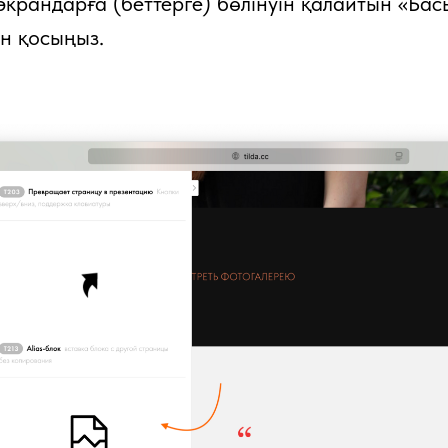
 экрандарға (беттерге) бөлінуін қалайтын «Бас
ын қосыңыз.