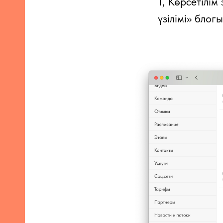
1, Көрсетілім
үзілімі» блог
у
ғы
ы
ктеу