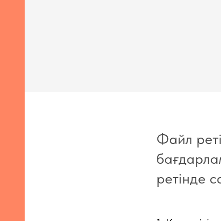
р
ы
ру
Файл реті
бағдарлам
ретінде с