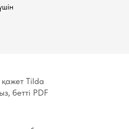
үшін
қажет Tilda
з, бетті PDF