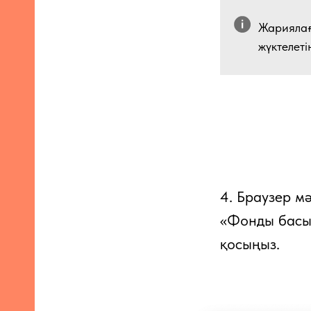
Жариялағ
жүктелеті
4. Браузер м
«Фонды басы
қосыңыз.