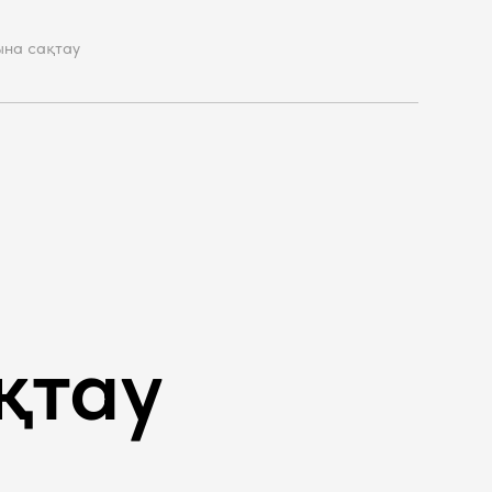
ына сақтау
қтау