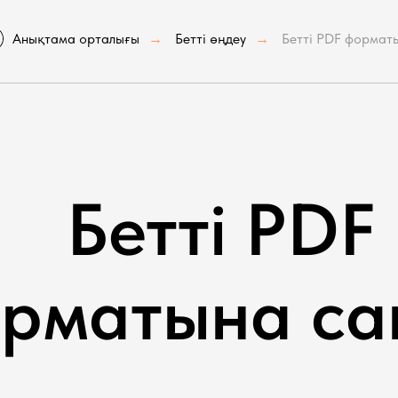
Анықтама орталығы
Бетті өңдеу
Бетті PDF формат
→
→
Бетті PDF
рматына са