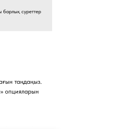
ы барлық суреттер
ағын таңдаңыз.
у» опцияларын