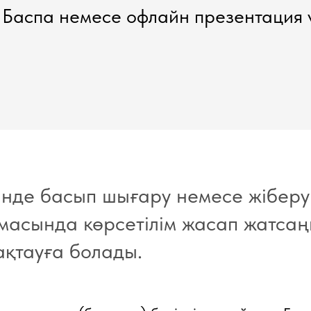
Баспа немесе офлайн презентация 
нде басып шығару немесе жіберу 
асында көрсетілім жасап жатсаңы
ақтауға болады.