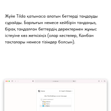
Жүйе Tilda қатынаса алатын беттерді таңдауды
сұрайды. Барлығын немесе кейбірін таңдаңыз,
бірақ таңдалған беттердің деректермен жұмыс
істеуіне көз жеткізіңіз (олар кестелер, Канбан
тақталары немесе тізімдер болсын).