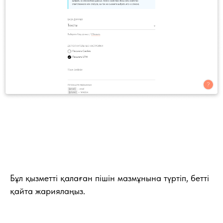
Бұл қызметті қалаған пішін мазмұнына түртіп, бетті
қайта жариялаңыз.