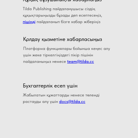
Tilda Publishing пайдаланушысы сіздің
құқықтарыңызды бұзады деп есептесеңіз,
пішінді
пайдаланып бізге хабар жіберіңіз
Қолдау қызметіне хабарласыңыз
Платформа функциялары бойынша кеңес алу
үшін жеке тіркелгіңіздегі пікір пішінін
пайдаланыңыз немесе
team@tilda.cc
Бухгалтерлiк есеп үшiн
Жабылатын құжаттарды немесе төлемді
растауды алу үшін
docs@tilda.cc