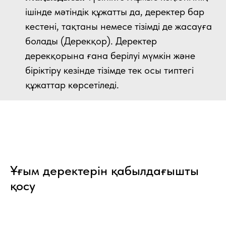
ішінде мәтіндік құжатты да, деректер бар
кестені, тақтаны немесе тізімді де жасауға
болады (Дерекқор). Деректер
дерекқорына ғана берілуі мүмкін және
біріктіру кезінде тізімде тек осы типтегі
құжаттар көрсетіледі.
Ұғым деректерін қабылдағышты
қосу