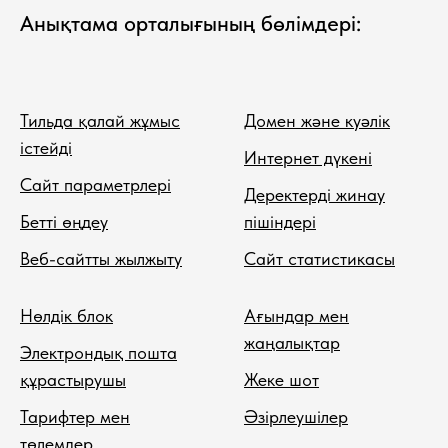
Анықтама орталығының бөлімдері:
Тильда қалай жұмыс
Домен және куәлік
істейді
Интернет дүкені
Сайт параметрлері
Деректерді жинау
Бетті өңдеу
пішіндері
Веб-сайтты жылжыту
Сайт статистикасы
Нөлдік блок
Ағындар мен
жаңалықтар
Электрондық пошта
құрастырушы
Жеке шот
Тарифтер мен
Әзірлеушілер
төлемдер