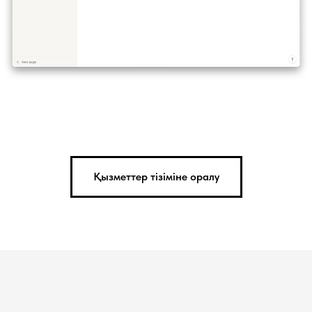
Қызметтер тізіміне оралу