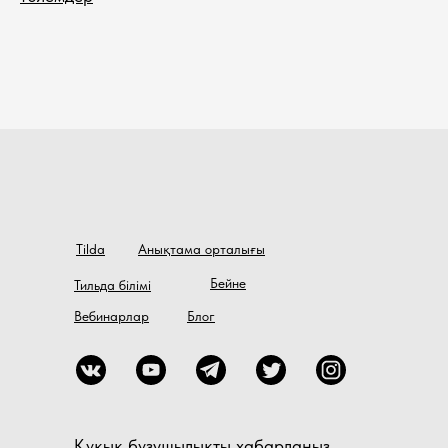
Tilda
Анықтама орталығы
Бейне
Тильда білімі
Вебинарлар
Блог
Құқық бұзушылықты хабарлаңыз