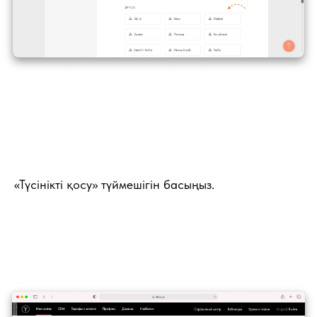
«Түсінікті қосу» түймешігін басыңыз.