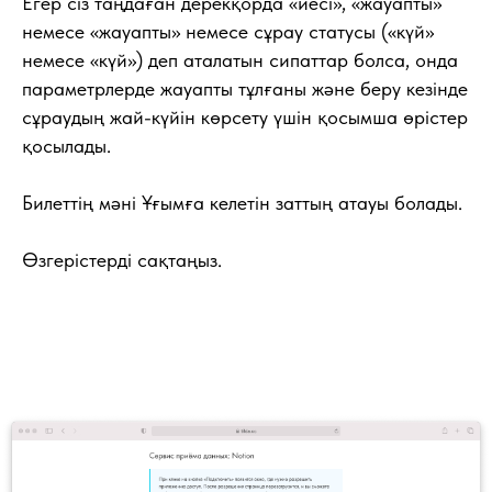
Егер сіз таңдаған дерекқорда «иесі», «жауапты»
немесе «жауапты» немесе сұрау статусы («күй»
немесе «күй») деп аталатын сипаттар болса, онда
параметрлерде жауапты тұлғаны және беру кезінде
сұраудың жай-күйін көрсету үшін қосымша өрістер
қосылады.
Билеттің мәні Ұғымға келетін заттың атауы болады.
Өзгерістерді сақтаңыз.