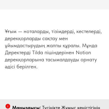
Ұғым — ноталарды, тізімдерді, кестелерді,
дерекқорларды сақтау мен
ұйымдастырудың жалпы құралы. Мұнда
Деректерді Tilda пішіндерінен Notion
дерекқорларына тасымалдауды орнату
әдісі берілген.
Маңыздысы:
Түсінікте Жұмыс кеңістігінің