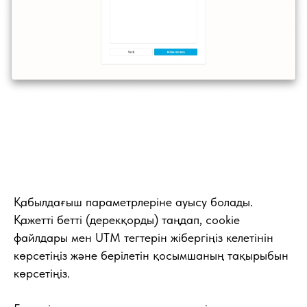
Қабылдағыш параметрлеріне ауысу болады.
Қажетті бетті (дерекқорды) таңдап, cookie
файлдары мен UTM тегтерін жібергіңіз келетінін
көрсетіңіз және берілетін қосымшаның тақырыбын
көрсетіңіз.