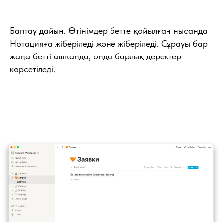
Баптау дайын. Өтiнiмдер бетте қойылған нысанда
Нотацияға жiберiледi және жiберiледi. Сұрауы бар
жаңа бетті ашқанда, онда барлық деректер
көрсетіледі.