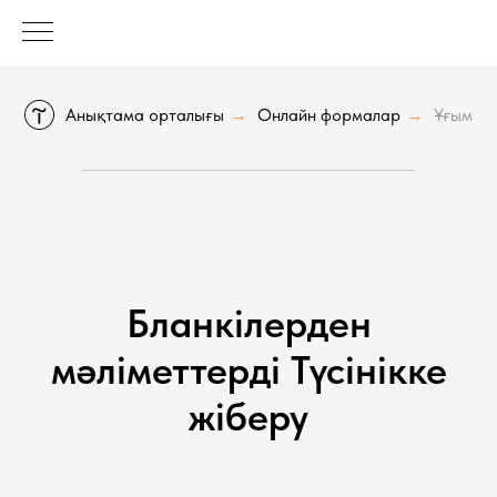
Анықтама орталығы
Онлайн формалар
Ұғым
→
→
Бланкілерден
мәліметтерді Түсінікке
жіберу